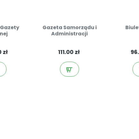
 Gazety
Gazeta Samorządu i
Biul
nej
Administracji
 zł
111.00 zł
96.