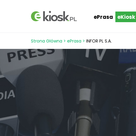
ePrasa
eKiosk
Strona Główna
>
ePrasa
>
INFOR PL S.A.