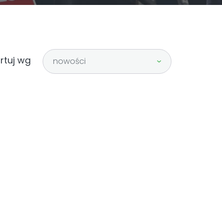
rtuj wg
nowości