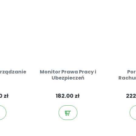
arządzanie
Monitor Prawa Pracy i
Po
Ubezpieczeń
Rachu
Budż
0 zł
182.00 zł
222