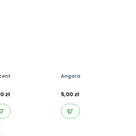
cent
Angora
Archeo
0 zł
5,00 zł
19