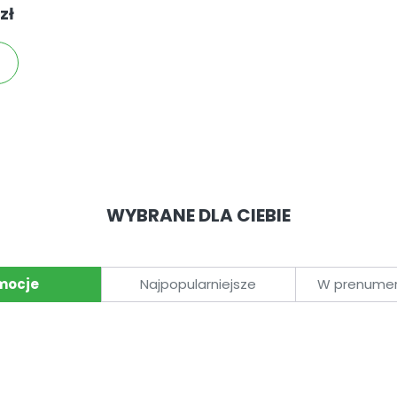
zł
WYBRANE DLA CIEBIE
mocje
Najpopularniejsze
W prenumera