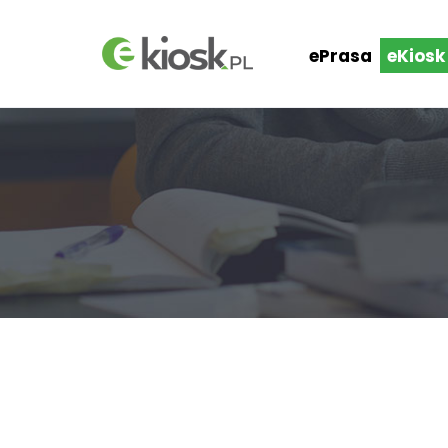
ePrasa
eKiosk