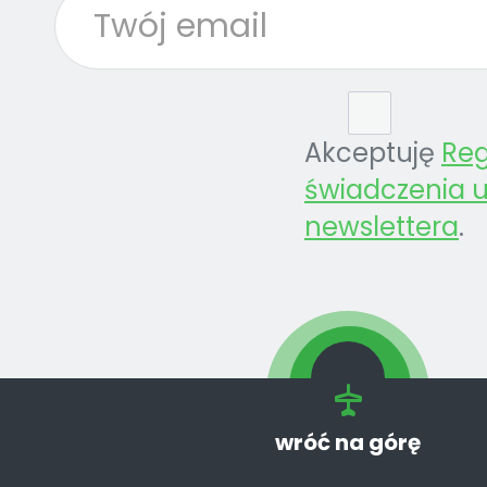
Akceptuję
Re
świadczenia u
newslettera
.
wróć na górę