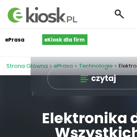
ePrasa
eKiosk dla firm
Strona Główna
>
ePrasa
>
Technologie
>
Elektr
czytaj
Elektronika 
Wszystkic