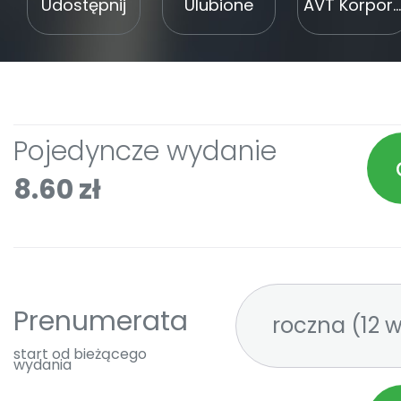
Udostępnij
Ulubione
AVT Korporacja Sp. z o. o.
Pojedyncze wydanie
8.60 zł
Prenumerata
roczna 
start od bieżącego
wydania