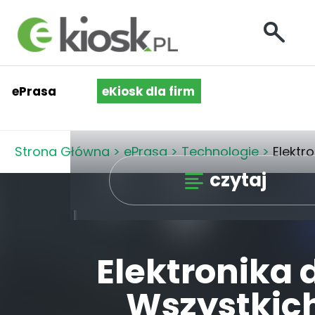
ePrasa
eKiosk dla firm
Strona Główna
>
ePrasa
>
Technologie
>
Elektr
czytaj
Elektronika 
Wszystkic