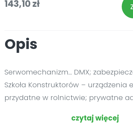
143,10 zł
Opis
Serwomechanizm... DMX; zabezpiecz
Szkoła Konstruktorów – urządzenia e
przydatne w rolnictwie; prywatne adr
komputerowe; kurs Arduino – Arduin
czytaj więcej
przetwornice indukcyjne, modyfikac