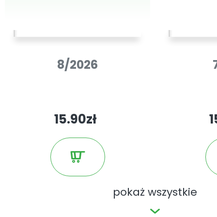
Uwaga:
e-wydania nie zawierają pł
kuponów rabatowych itp. dołączan
papierowych.
8/2026
15.90zł
1
pokaż wszystkie