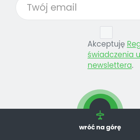
Akceptuję
Re
świadczenia u
newslettera
.
wróć na górę