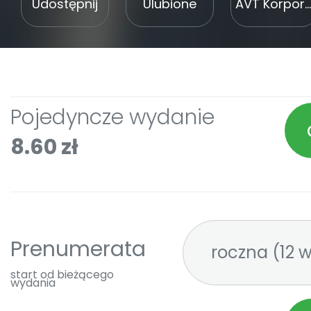
Udostępnij
Ulubione
AVT Korporacja Sp. z o. o.
Pojedyncze wydanie
8.60 zł
Prenumerata
roczna 
start od bieżącego
wydania