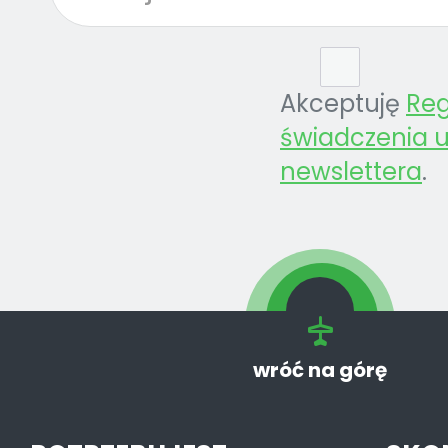
Akceptuję
Re
świadczenia u
newslettera
.
wróć na górę