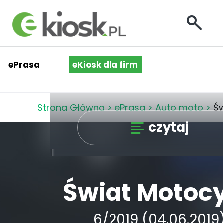
ePrasa
eKiosk dla firm
Strona Główna
>
ePrasa
>
Auto moto
>
Św
czytaj
Świat Motocy
6/2019 (04.06.2019