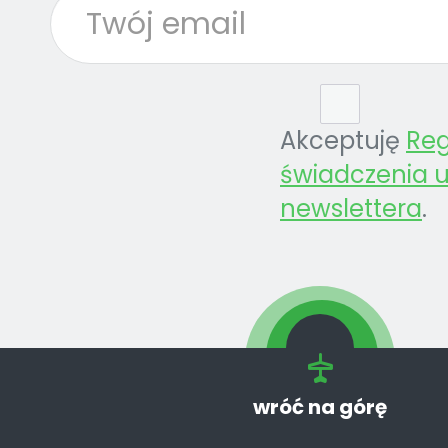
Akceptuję
Re
świadczenia u
newslettera
.
wróć na górę