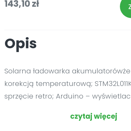
143,10 zł
Opis
Solarna ładowarka akumulatorówże
korekcją temperaturową; STM32L011
sprzęcie retro; Arduino – wyświetlac
PAW – Pseudoanalogowy wskaźnik;
czytaj więcej
zasilaczy forward i flyback.