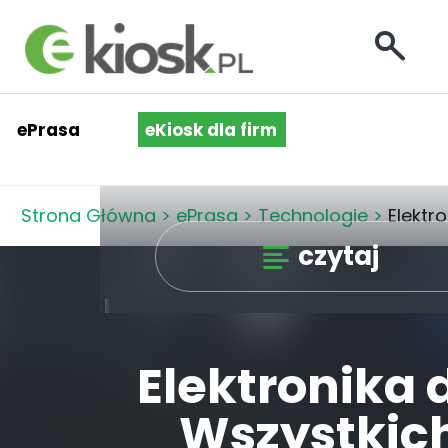
ePrasa
eKiosk dla firm
Strona Główna
>
ePrasa
>
Technologie
>
Elektr
czytaj
Elektronika 
Wszystkic