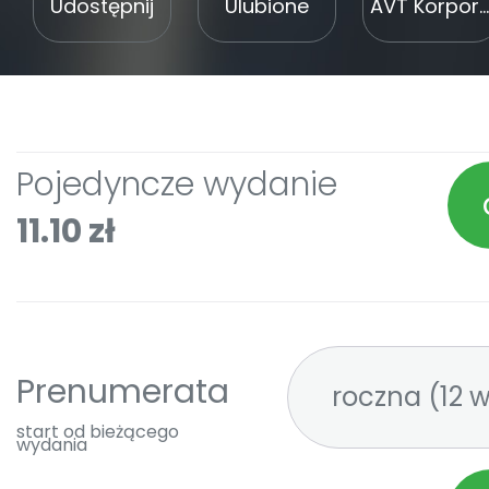
Udostępnij
Ulubione
AVT Korporacja Sp. z o. o.
Pojedyncze wydanie
11.10 zł
Prenumerata
roczna 
start od bieżącego
wydania