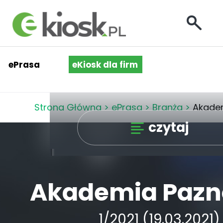
ePrasa
eKiosk dla firm
Strona Główna
>
ePrasa
>
Branża
>
Akade
czytaj
Akademia Pazn
1/2021 (19.03.2021)