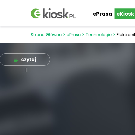
ePrasa
eKiosk
Strona Główna
>
ePrasa
>
Technologie
>
Elektron
czytaj