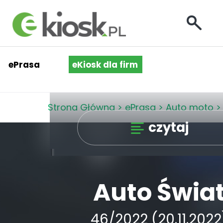
ePrasa
eKiosk dla firm
Strona Główna
>
ePrasa
>
Auto moto
>
czytaj
Auto Świa
46/2022 (20.11.2022