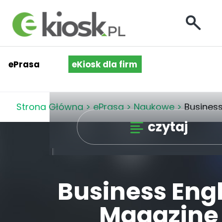
ePrasa
eKiosk dla firm
Strona Główna
>
ePrasa
>
Naukowe
>
Business
czytaj
Business Engl
Magazine