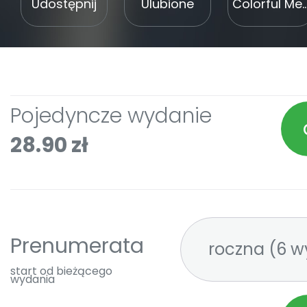
Udostępnij
Ulubione
Colorful Media Spółka 
Pojedyncze wydanie
28.90 zł
Prenumerata
roczna 
start od bieżącego
wydania