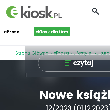
ePrasa
eKiosk dla firm
Strona Główna
>
ePrasa
>
Lifestyle i kultura
czytaj
Nowe książ
12/2023 (01.12.2023