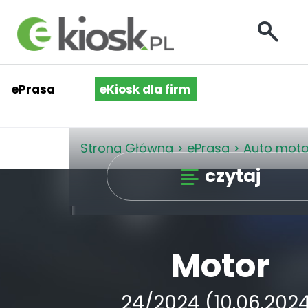
ePrasa
eKiosk dla firm
Strona Główna
>
ePrasa
>
Auto mot
czytaj
Motor
24/2024 (10.06.202