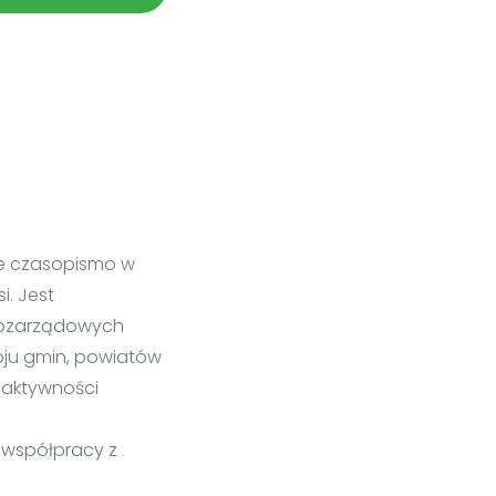
ne czasopismo w
i. Jest
 pozarządowych
woju gmin, powiatów
 aktywności
y współpracy z