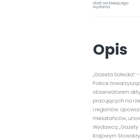
start od bieżącego
wydania
Opis
„Gazeta Sołecka” –
Polsce towarzyszące
obserwatorem akty
pracujących na rze
i regionów. Upows
mieszkańców, unow
Wydawcą „Gazety So
Krajowym Stowarzy