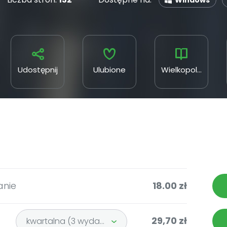
Windows
Udostępnij
Ulubione
Wielkopolskie Stowarzyszenie Sołtysów
anie
18.00 zł
29,70 zł
kwartalna (3 wydania)