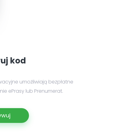
uj kod
wacyjne umożliwiają bezpłatne
ie ePrasy lub Prenumerat.
ywuj