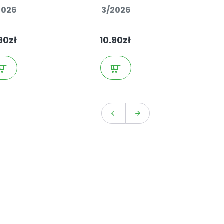
2026
3/2026
2
90zł
10.90zł
10