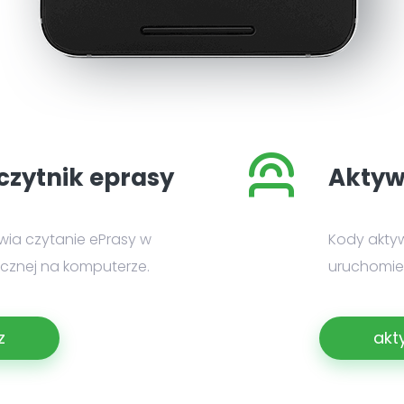
czytnik eprasy
Aktyw
iwia czytanie ePrasy w
Kody akty
nicznej na komputerze.
uruchomien
z
akt