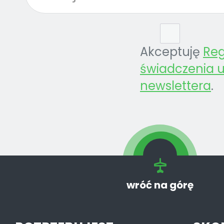
Akceptuję
Re
świadczenia u
newslettera
.
wróć na górę