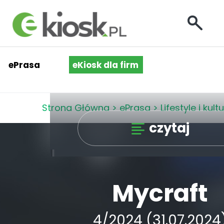
ePrasa
eKiosk dla firm
Strona Główna
>
ePrasa
>
Lifestyle i kult
czytaj
Mycraft
4/2024 (31.07.2024