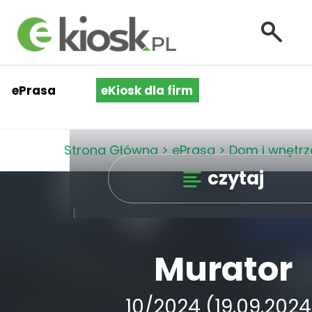
ePrasa
eKiosk dla firm
Strona Główna
>
ePrasa
>
Dom i wnętrz
czytaj
Murator
10/2024 (19.09.2024