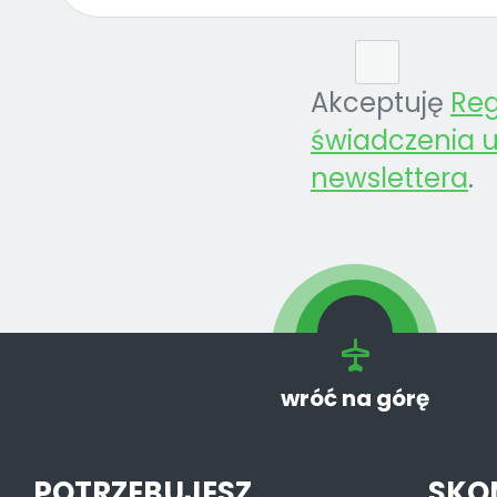
Akceptuję
Re
świadczenia u
newslettera
.
wróć na górę
POTRZEBUJESZ
SKO