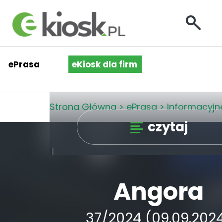
ePrasa
eKiosk dla firm
Strona Główna
>
ePrasa
>
Informacyjn
czytaj
Angora
37/2024 (09.09.202