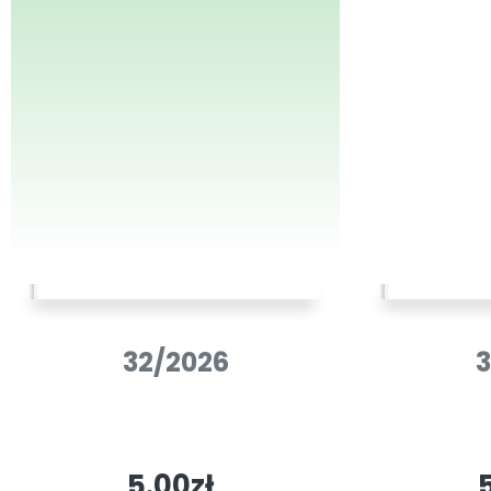
32/2026
3
5.00zł