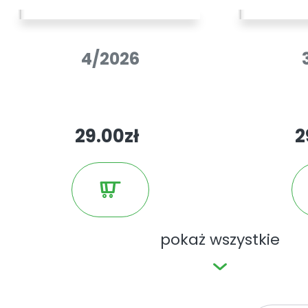
Jako jedyne czasopismo na rynku ele
4/2026
każdym wydaniu publikuje autorski 
instalacji elektrycznej -
e.projekt
. M
Nauki i Szkolnictwa Wyższego umieś
29.00zł
2
miesięcznik na liście czasopism pu
Materiały publikowane w czasopiśm
zawartość serwisu
www.elektro.info
pokaż wszystkie