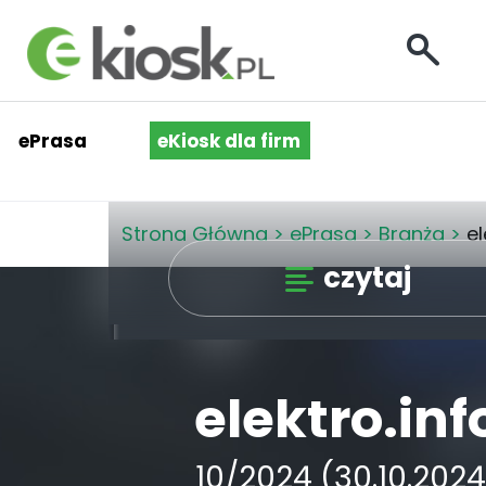
ePrasa
eKiosk dla firm
Strona Główna
>
ePrasa
>
Branża
>
el
czytaj
elektro.inf
10/2024 (30.10.2024