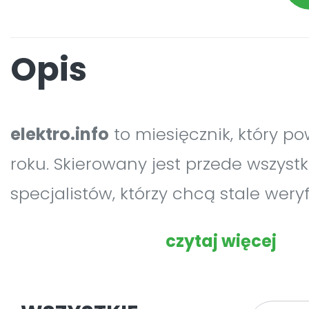
Opis
elektro.info
to miesięcznik, który po
roku. Skierowany jest przede wszyst
specjalistów, którzy chcą stale wery
pogłębiać swoją wiedzę oraz rozwij
czytaj więcej
umiejętności zawodowe. Zamieszc
czasopisma artykuły merytoryczne