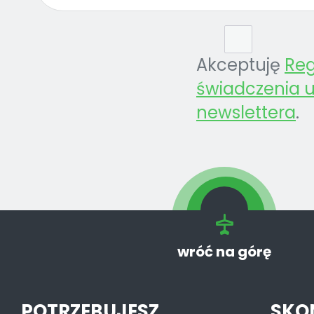
Akceptuję
Re
świadczenia u
newslettera
.
wróć na górę
POTRZEBUJESZ
SKO