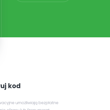
uj kod
wacyjne umożliwiają bezpłatne