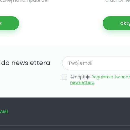
nicznej na komputerze.
uruchomien
z
akt
ę do newslettera
Akceptuję
Regulamin świadcz
newslettera
.
NAMI