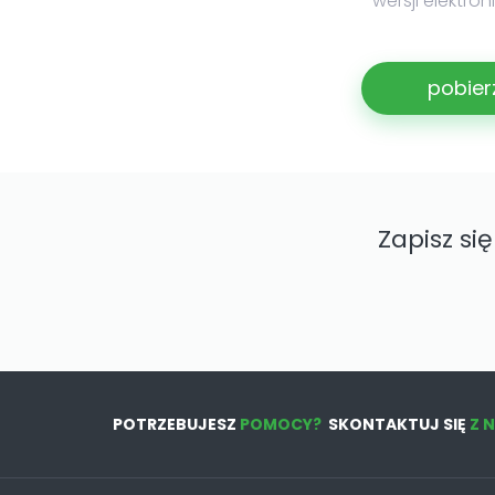
wersji elektro
pobier
Zapisz si
POTRZEBUJESZ
POMOCY?
SKONTAKTUJ SIĘ
Z 