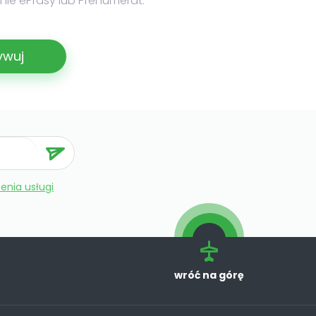
ie ePrasy lub Prenumerat.
ywuj
enia usługi
wróć na górę