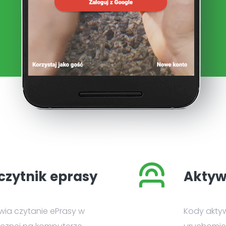
czytnik eprasy
Aktyw
iwia czytanie ePrasy w
Kody akty