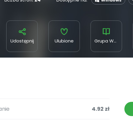
Windows
Udostępnij
Ulubione
Grupa WM Spółka z o.o.
anie
4.92 zł