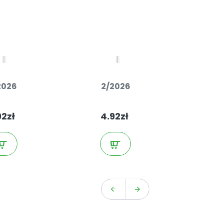
2026
2/2026
1
92zł
4.92zł
4