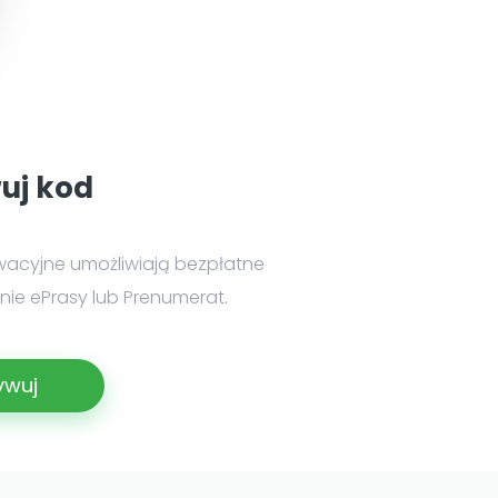
uj kod
wacyjne umożliwiają bezpłatne
ie ePrasy lub Prenumerat.
ywuj