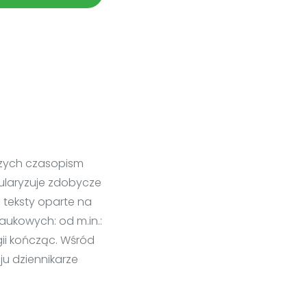
rszych czasopism
pularyzuje zdobycze
e teksty oparte na
naukowych: od m.in.:
gii kończąc. Wśród
ju dziennikarze