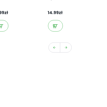
99zł
14.99zł
14