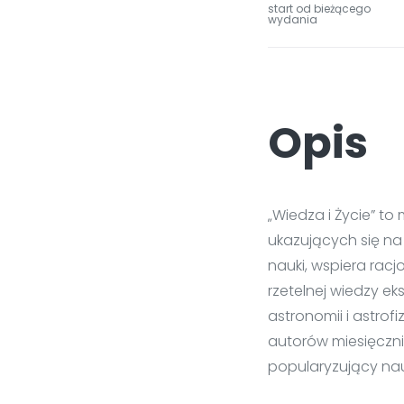
start od bieżącego
wydania
Opis
„Wiedza i Życie” t
ukazujących się na
nauki, wspiera racj
rzetelnej wiedzy ek
astronomii i astrof
autorów miesięcznik
popularyzujący na