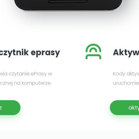
czytnik eprasy
Aktyw
iwia czytanie ePrasy w
Kody akty
nicznej na komputerze.
uruchomien
z
akt