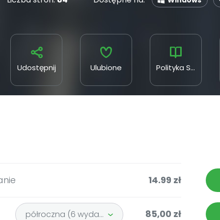
Windows
Udostępnij
Ulubione
Polityka Sp. z o.o. SKA
anie
14.99 zł
85,00 zł
półroczna (6 wydań)