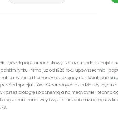
o miesięcznik popularnonaukowy i zarazem jedno z najsta
 polskim rynku. Pismo już od 1926 roku upowszechnia i po
onalne myślenie i tłumaczy otaczający nas świat, publikuj
spertów i specjalistów różnorodnych dziedzin i dyscyplin 
izyki przez biologię i biochemią a na medycynie i technolo
a są uznani naukowcy i wybitni uczeni oraz najlepsi w kra
ukę.