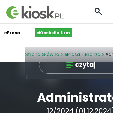
ePrasa
eKiosk dla firm
Strona Główna
>
ePrasa
>
Branża
>
Adm
czytaj
Administrat
12/2024 (01.12.2024