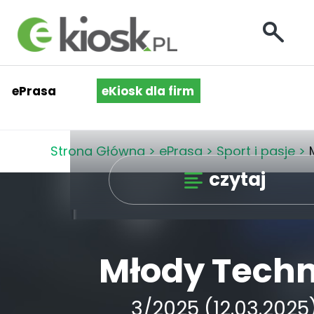
ePrasa
eKiosk dla firm
Strona Główna
>
ePrasa
>
Sport i pasje
>
czytaj
Młody Techn
3/2025 (12.03.2025