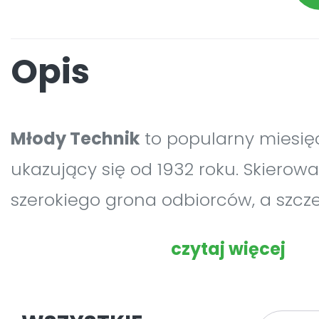
Opis
Młody Technik
to popularny miesię
ukazujący się od 1932 roku. Skierowa
szerokiego grona odbiorców, a szcz
młodzieży szkolnej. Każdy, kto interes
czytaj więcej
współczesną techniką i kierunkami j
znajdzie w
Młodym Techniku
coś dl