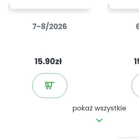
Uwaga:
e-wydania nie zawierają pł
kuponów rabatowych itp. dołączan
7-8/2026
papierowych.
15.90zł
1
pokaż wszystkie