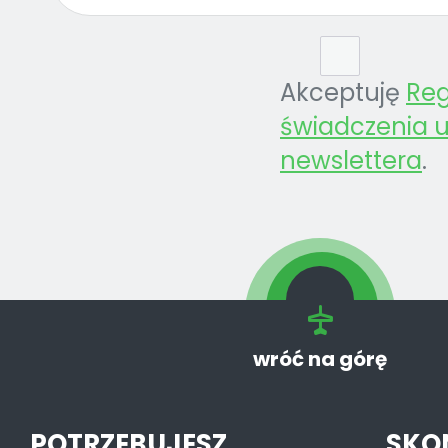
Akceptuję
Re
świadczenia u
newslettera
.
wróć na górę
POTRZEBUJESZ
SKO