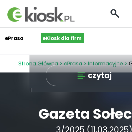
ePrasa
eKiosk dla firm
Strona Główna
>
ePrasa
>
Informacyjne
>
G
czytaj
Gazeta Sołe
3/2025 (11.03.2025