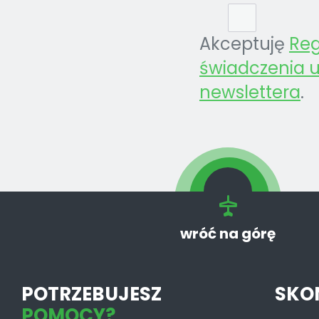
Akceptuję
Re
świadczenia u
newslettera
.
wróć na górę
POTRZEBUJESZ
SKO
POMOCY?