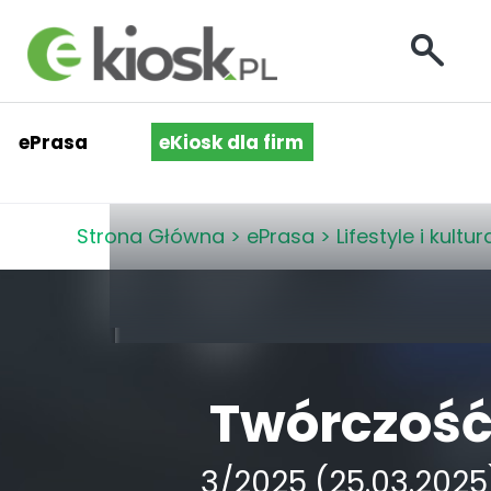
ePrasa
eKiosk dla firm
Strona Główna
>
ePrasa
>
Lifestyle i kultur
Twórczoś
3/2025 (25.03.2025