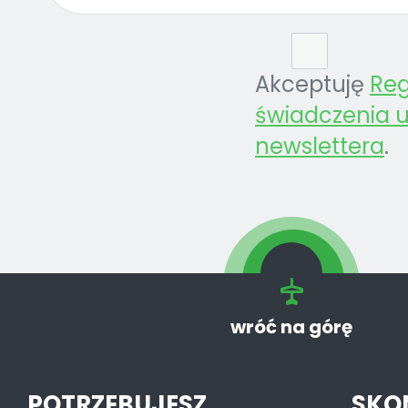
Akceptuję
Re
świadczenia u
newslettera
.
wróć na górę
POTRZEBUJESZ
SKO