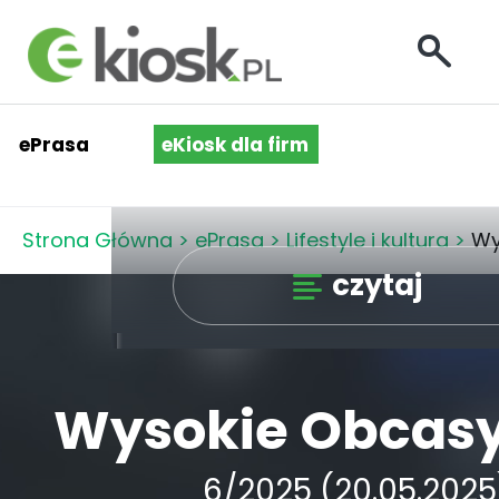
ePrasa
eKiosk dla firm
Strona Główna
>
ePrasa
>
Lifestyle i kultura
>
Wy
czytaj
Wysokie Obcasy
6/2025 (20.05.2025