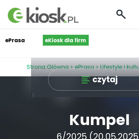
ePrasa
eKiosk dla firm
Strona Główna
>
ePrasa
>
Lifestyle i kult
czytaj
Kumpel
6/2025 (20.05.2025