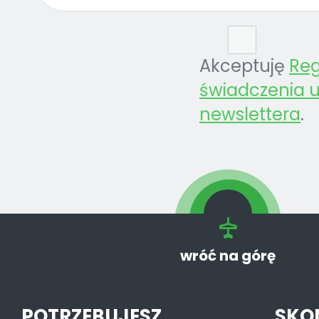
Akceptuję
Re
świadczenia u
newslettera
.
wróć na górę
POTRZEBUJESZ
SKO