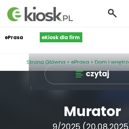
ePrasa
eKiosk dla firm
Strona Główna
>
ePrasa
>
Dom i wnętrz
czytaj
Murator
9/2025 (20.08.2025