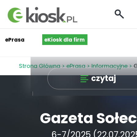
ePrasa
eKiosk dla firm
Strona Główna
>
ePrasa
>
Informacyjne
>
G
czytaj
Gazeta Sołe
6-7/2025 (22.07.202