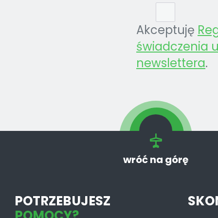
Akceptuję
Re
świadczenia u
newslettera
.
wróć na górę
POTRZEBUJESZ
SKO
POMOCY?