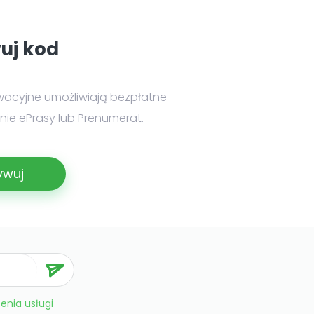
uj kod
wacyjne umożliwiają bezpłatne
ie ePrasy lub Prenumerat.
ywuj
enia usługi