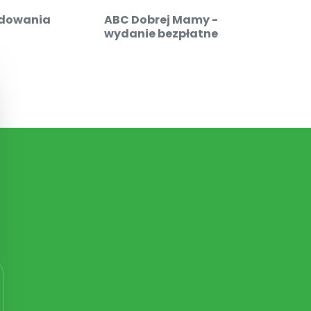
dowania
ABC Dobrej Mamy -
Admin
wydanie bezpłatne