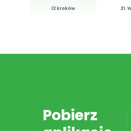
12 kroków
21. 
Pobierz