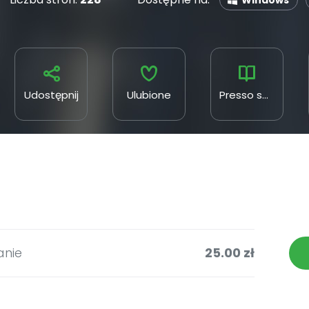
Windows
Udostępnij
Ulubione
Presso sp. z o. o.
anie
25.00 zł