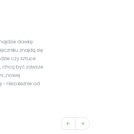
odnajdzie dawkę
sięczniku znajdą się
odzie czy sztuce
ów, chcą być zawsze
mi „nowej
ę - niezależnie od