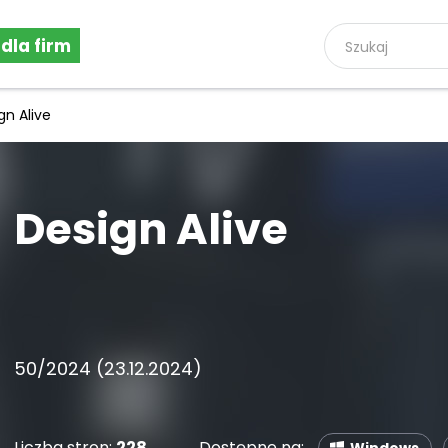
 dla firm
gn Alive
Design Alive
50/2024 (23.12.2024)
Liczba stron:
228
Dostępne na: