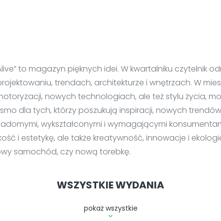
Alive” to magazyn pięknych idei. W kwartalniku czytelnik 
o projektowaniu, trendach, architekturze i wnętrzach. W mie
motoryzacji, nowych technologiach, ale też stylu życia, m
ismo dla tych, którzy poszukują inspiracji, nowych trend
 świadomymi, wykształconymi i wymagającymi konsumenta
kość i estetykę, ale także kreatywność, innowacje i ekologi
nowy samochód, czy nową torebkę.
WSZYSTKIE WYDANIA
pokaż wszystkie