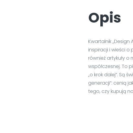
Opis
Kwartalnik „Design 
inspiracji i wieści 
również artykuły o 
współczesnej. To p
„o krok dalej”. Są
generacji”: cenią ja
tego, czy kupują 