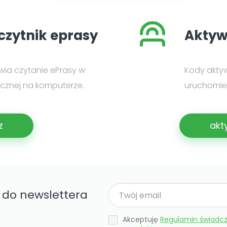
czytnik eprasy
Aktyw
iwia czytanie ePrasy w
Kody akty
nicznej na komputerze.
uruchomien
z
akt
ę do newslettera
Akceptuję
Regulamin świadcz