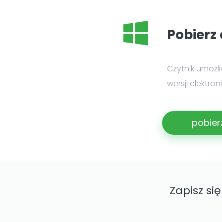
Pobierz 
Czytnik umożl
wersji elektro
pobier
Zapisz si