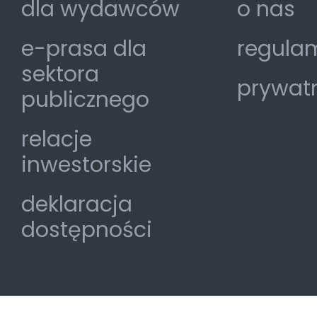
dla wydawców
o nas
e-prasa dla
regulam
sektora
prywat
publicznego
relacje
inwestorskie
deklaracja
dostępności