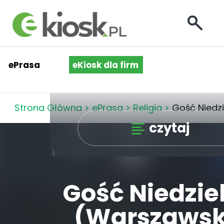
ePrasa
eKiosk dla firm
Strona Główna
>
ePrasa
>
Religia
>
Gość Niedz
czytaj
Gość Niedzie
(Warszawsk