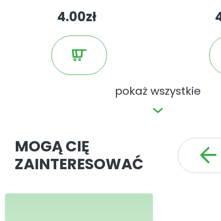
4.00zł
przyznawane przez Izbę Wydawców 
Tygodnik jest członkiem Izby Wydaw
Związku Kontroli Dystrybucji Prasy i
Czytelnictwa.
pokaż wszystkie
MOGĄ CIĘ
ZAINTERESOWAĆ