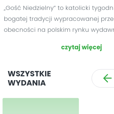
„Gość Niedzielny” to katolicki tygodni
bogatej tradycji wypracowanej prze
obecności na polskim rynku wydaw
Pierwszy numer ukazał się 9 września
czytaj więcej
Obecnie jest najchętniej kupowan
czasopismem – zajmuje pierwsze m
WSZYSTKIE
względem sprzedaży wśród tygodnik
WYDANIA
Jego średnia sprzedaż za rok 2010 wy
egzemplarzy.
W 19 diecezjach Polski wydanie ogó