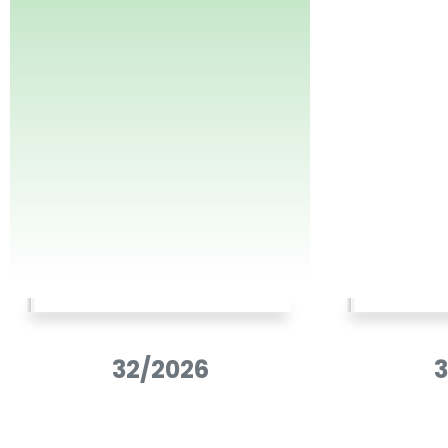
Niedzielnego” ukazuje się z lokalny
„Gość Niedzielny” podejmując aktua
życia Kościoła, Polski i świata, konce
przede wszystkim na zagadnieniac
wiary. Na otaczającą rzeczywistość 
gospodarczą i polityczną stara się p
pryzmat Ewangelii.
32/2026
3
W 2007 r. jedna z okładek „Gościa Ni
otrzymała prestiżowe wyróżnienie G