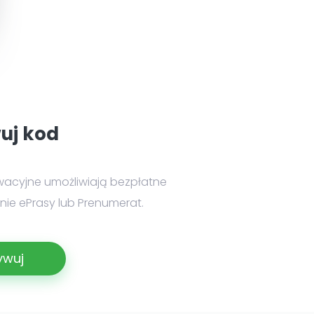
uj kod
wacyjne umożliwiają bezpłatne
ie ePrasy lub Prenumerat.
ywuj