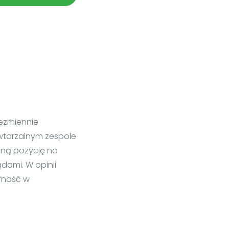
iezmiennie
powtarzalnym zespole
cną pozycję na
dami. W opinii
afność w
ezależnie od tego