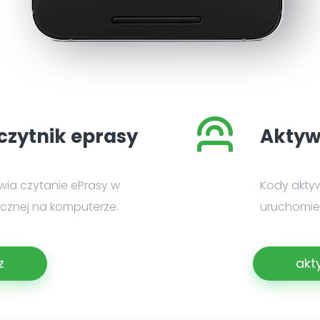
czytnik eprasy
Aktyw
iwia czytanie ePrasy w
Kody akty
nicznej na komputerze.
uruchomien
z
akt