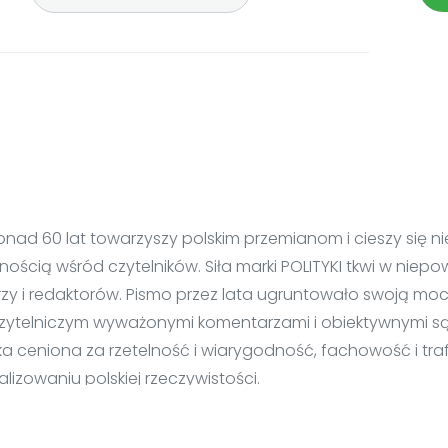
onad 60 lat towarzyszy polskim przemianom i cieszy się n
tnością wśród czytelników. Siła marki POLITYKI tkwi w nie
rzy i redaktorów. Pismo przez lata ugruntowało swoją mo
zytelniczym wyważonymi komentarzami i obiektywnymi są
ka ceniona za rzetelność i wiarygodność, fachowość i tr
izowaniu polskiej rzeczywistości.
 cyfrowej – taniej i wcześniej w Twoim komputerze.
Ni