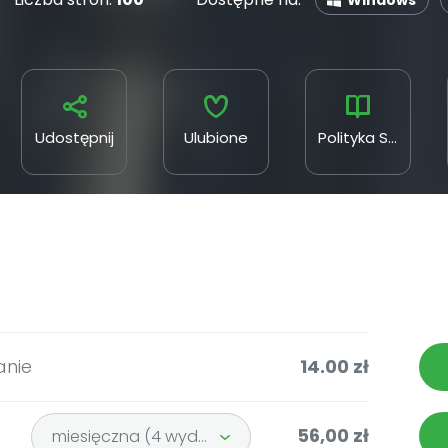
Windows
Udostępnij
Ulubione
Polityka Sp. z o.o. SKA
anie
14.00 zł
56,00 zł
miesięczna (4 wydania)