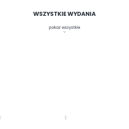
ę na zakup pojedynczego egzemplarza czy też na prenum
szczędzasz w stosunku do ceny kioskowej. Bieżące wydania 
WSZYSTKIE WYDANIA
m wcześniej aniżeli w tradycyjnej sieci dystrybucyjnej. Ju
pokaż wszystkie
możesz przeczytać najnowsze artykuły, komentarze i feli
a specjalne „Polityki”
.