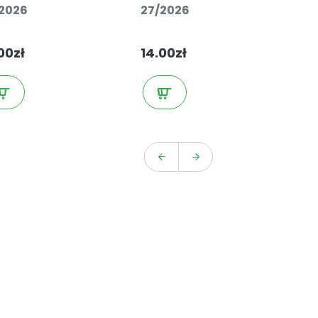
2026
27/2026
26
00zł
14.00zł
14