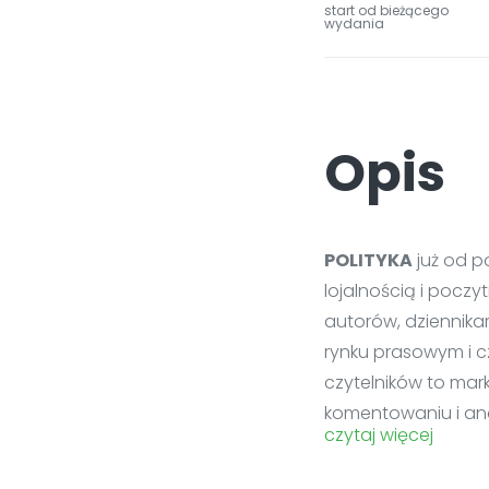
start od bieżącego
wydania
Opis
POLITYKA
już od p
lojalnością i poczy
autorów, dziennika
rynku prasowym i c
czytelników to mar
komentowaniu i anal
czytaj więcej
POLITYKA w wersji