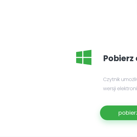
Pobierz 
Czytnik umożl
wersji elektro
pobier