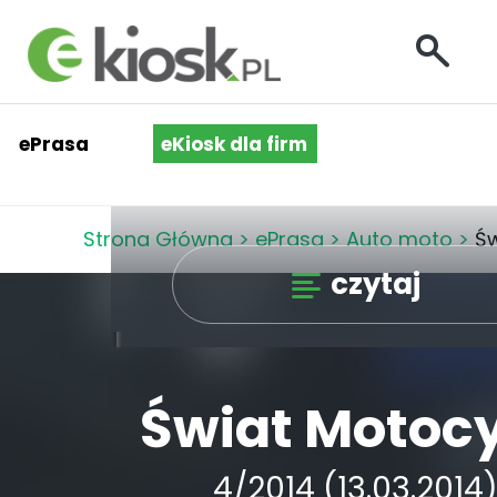
ePrasa
eKiosk dla firm
Strona Główna
>
ePrasa
>
Auto moto
>
Św
czytaj
Świat Motocy
4/2014 (13.03.2014