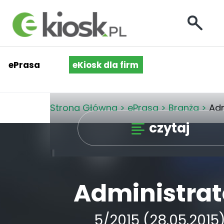
ePrasa
eKiosk dla firm
Strona Główna
>
ePrasa
>
Branża
>
Adm
czytaj
Administrat
5/2015 (28.05.2015