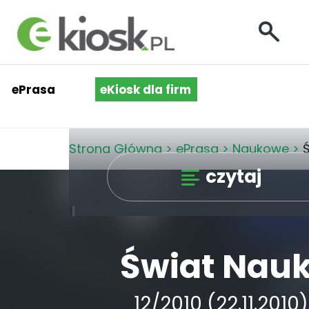
ePrasa
eKiosk dla firm
Strona Główna
>
ePrasa
>
Naukowe
>
Ś
czytaj
Świat Nauk
12/2010 (22.11.2010)