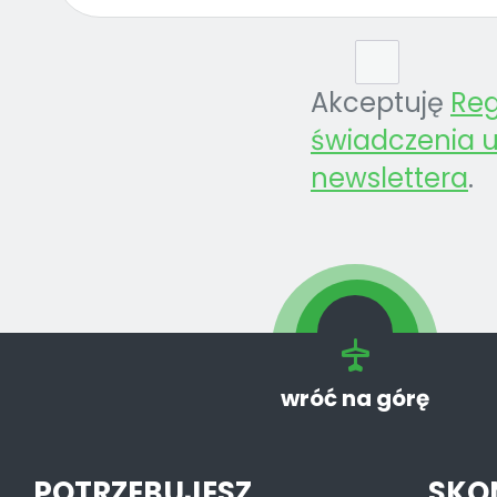
Akceptuję
Re
świadczenia u
newslettera
.
wróć na górę
POTRZEBUJESZ
SKO