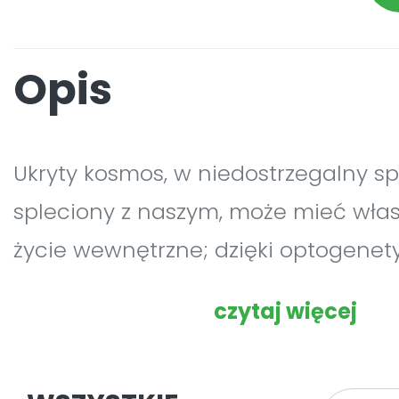
Opis
Ukryty kosmos, w niedostrzegalny s
spleciony z naszym, może mieć wła
życie wewnętrzne; dzięki optogene
niespotykaną dotąd precyzją badać
czytaj więcej
układu nerwowego; Stany Zjednocz
nowoczesnej i niezawodnej sieci en