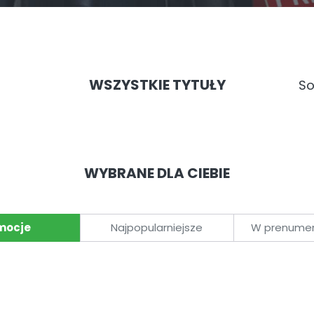
WSZYSTKIE TYTUŁY
So
WYBRANE DLA CIEBIE
mocje
Najpopularniejsze
W prenumera