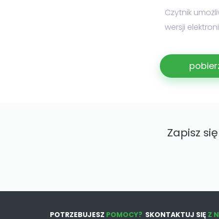
Czytnik umożl
wersji elektro
pobier
Zapisz si
POTRZEBUJESZ
POMOCY?
SKONTAKTUJ SIĘ
Z 