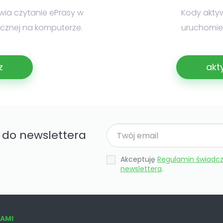
iwia czytanie ePrasy w
Kody akty
nicznej na komputerze.
uruchomien
z
akt
ę do newslettera
Akceptuję
Regulamin świadcz
newslettera
.
NAMI