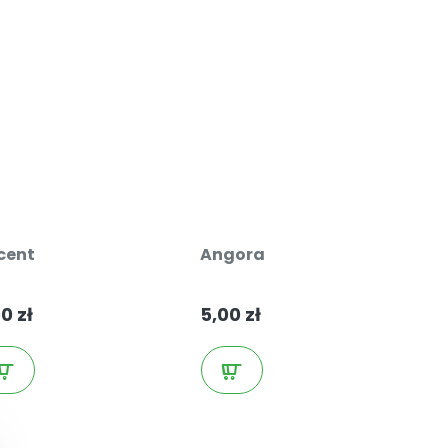
cent
Angora
Archeo
0 zł
5,00 zł
19