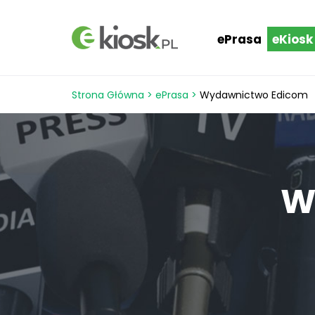
ePrasa
eKiosk
Strona Główna
>
ePrasa
>
Wydawnictwo Edicom
W