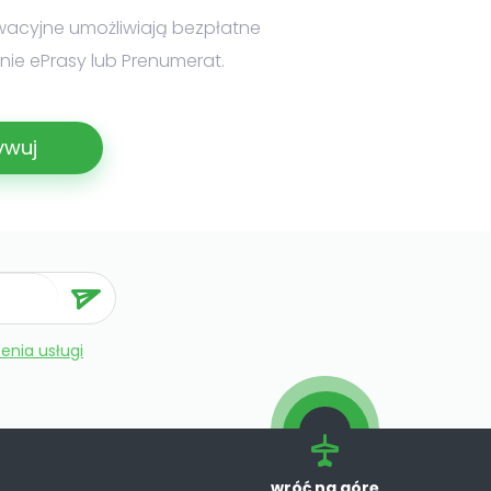
wacyjne umożliwiają bezpłatne
ie ePrasy lub Prenumerat.
ywuj
enia usługi
wróć na górę