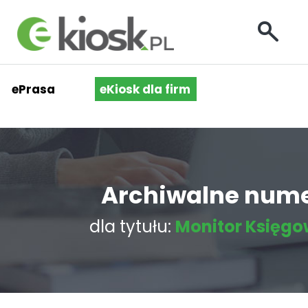
ePrasa
eKiosk dla firm
Archiwalne num
dla tytułu:
Monitor Księg