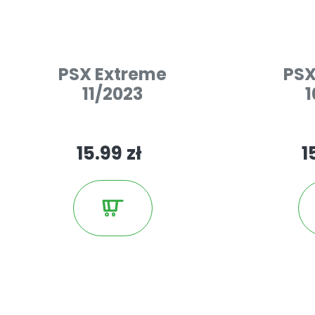
PSX Extreme
PSX
11/2023
1
15.99 zł
1