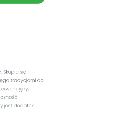
. Skupia się
sięga tradycjami do
nterwencyjny,
tyczność
 jest dodatek