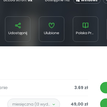
Windows
Udostępnij
Ulubione
Polska Press
anie
3.69 zł
49,00 zł
miesięczna (13 wydań)