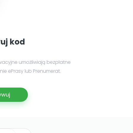
uj kod
wacyjne umożliwiają bezpłatne
ie ePrasy lub Prenumerat.
ywuj