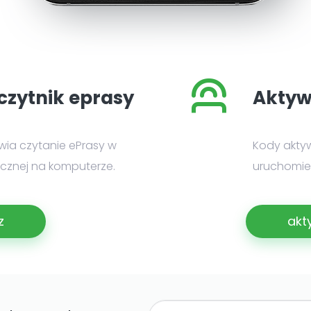
czytnik eprasy
Aktyw
iwia czytanie ePrasy w
Kody akty
nicznej na komputerze.
uruchomien
z
akt