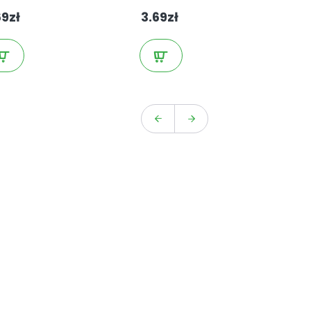
69zł
3.69zł
3