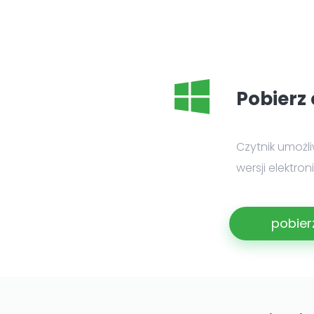
Pobierz 
Czytnik umożl
wersji elektro
pobier