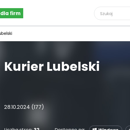
 dla firm
ubelski
Kurier Lubelski
28.10.2024 (177)
Liczba stron:
32
Dostępne na: