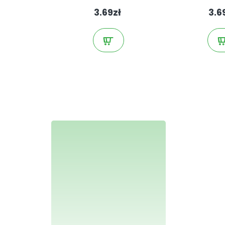
3.69zł
3.6