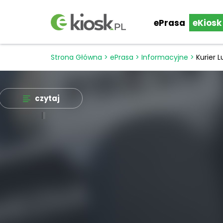
ePrasa
eKiosk
Strona Główna
>
ePrasa
>
Informacyjne
>
Kurier L
czytaj