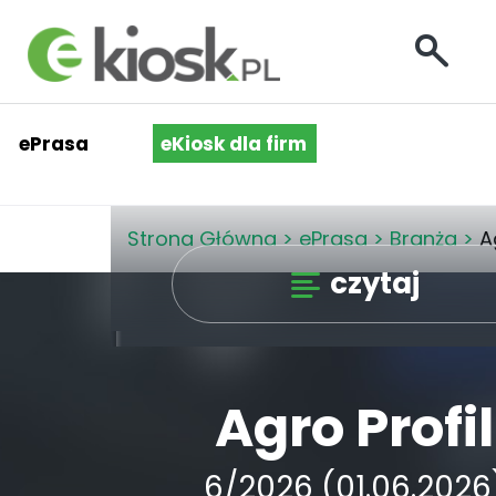
ePrasa
eKiosk dla firm
Strona Główna
>
ePrasa
>
Branża
>
A
czytaj
Agro Profil
6/2026 (01.06.2026