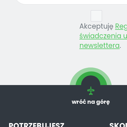
Akceptuję
Re
świadczenia u
newslettera
.
wróć na górę
POTRZEBUJESZ
SKO