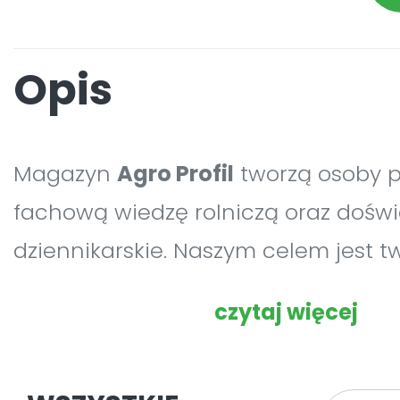
Opis
Magazyn
Agro Profil
tworzą osoby 
fachową wiedzę rolniczą oraz dośw
dziennikarskie. Naszym celem jest t
magazynu rolniczego jakiego nie ma
czytaj więcej
jaki sami chcielibyśmy czytać – no
przejrzystego, zawierającego artykuł