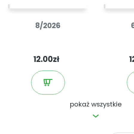
pewni, że zawarte w magazynie inf
najwyższej jakości.
8/2026
12.00zł
1
pokaż wszystkie