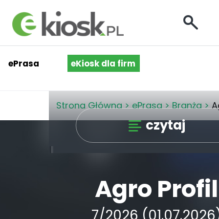
ePrasa
eKiosk dla firm
Strona Główna
>
ePrasa
>
Branża
>
A
czytaj
Agro Profil
7/2026 (01.07.2026