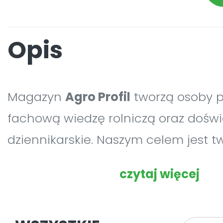
Opis
Magazyn
Agro Profil
tworzą osoby 
fachową wiedzę rolniczą oraz dośw
dziennikarskie. Naszym celem jest t
magazynu rolniczego jakiego nie ma
czytaj więcej
jaki sami chcielibyśmy czytać – no
przejrzystego, zawierającego artykuł