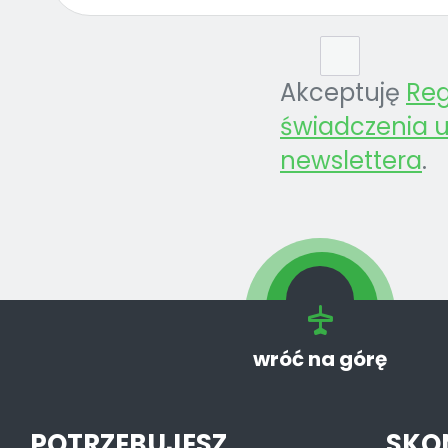
Akceptuję
Re
świadczenia u
newslettera
.
wróć na górę
POTRZEBUJESZ
SKO