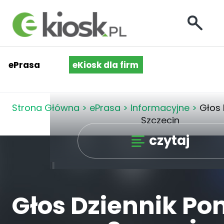
ePrasa
eKiosk dla firm
Strona Główna
>
ePrasa
>
Informacyjne
>
Głos 
Szczecin
czytaj
Głos Dziennik Po