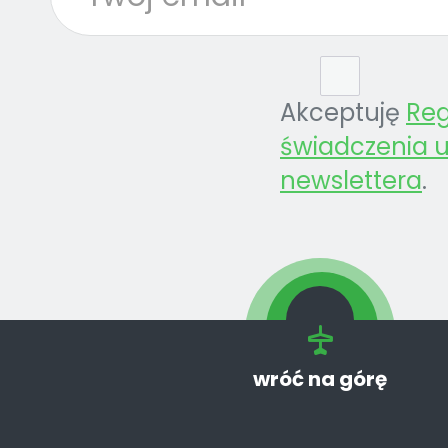
Akceptuję
Re
świadczenia u
newslettera
.
wróć na górę