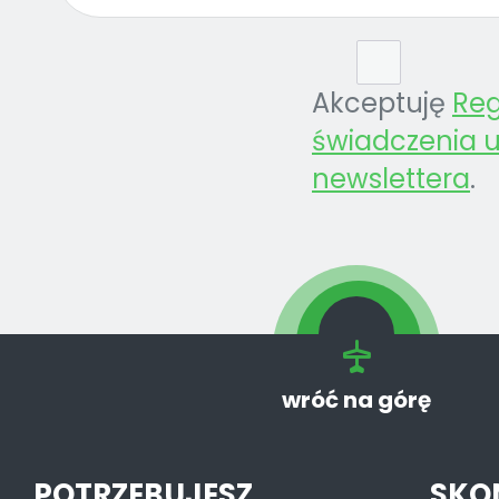
Akceptuję
Re
świadczenia u
newslettera
.
wróć na górę
POTRZEBUJESZ
SKO