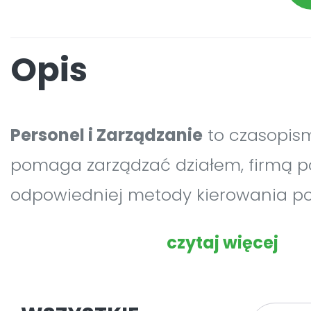
Opis
Personel i Zarządzanie
to czasopism
pomaga zarządzać działem, firmą p
odpowiedniej metody kierowania p
Miesięcznik należy do najbardziej p
czytaj więcej
opiniotwórczych i cenionych czaso
profesjonalnych, omawiających te