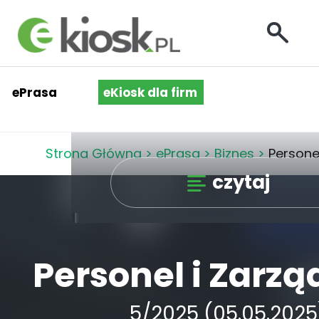
ePrasa
eKiosk dla firm
Strona Główna
>
ePrasa
>
Biznes
>
Persone
czytaj
Personel i Zarzą
5/2025 (05.05.2025