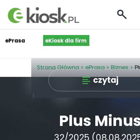
ePrasa
eKiosk dla firm
Strona Główna
>
ePrasa
>
Biznes
>
P
czytaj
Plus Minu
32/2025 (08.08.202