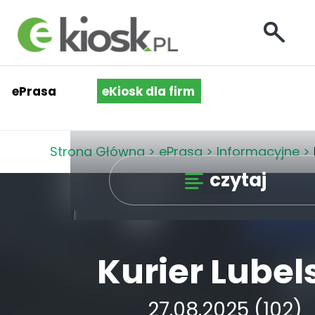
ePrasa
eKiosk dla firm
Strona Główna
>
ePrasa
>
Informacyjne
>
czytaj
Kurier Lubel
27.08.2025 (102)