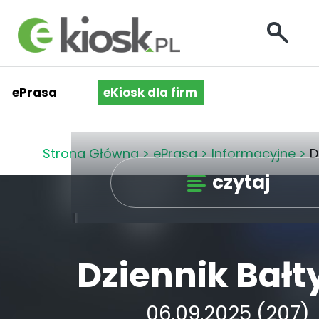
ePrasa
eKiosk dla firm
Strona Główna
>
ePrasa
>
Informacyjne
>
D
czytaj
Dziennik Bałt
06.09.2025 (207)