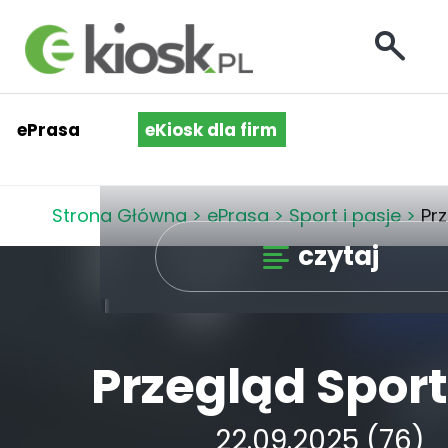
ePrasa
eKiosk dla firm
Strona Główna
>
ePrasa
>
Sport i pasje
>
Pr
czytaj
Przegląd Spor
22.09.2025 (76)