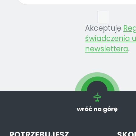
Akceptuję
Re
świadczenia u
newslettera
.
wróć na górę
POTRZEBUJESZ
SKO