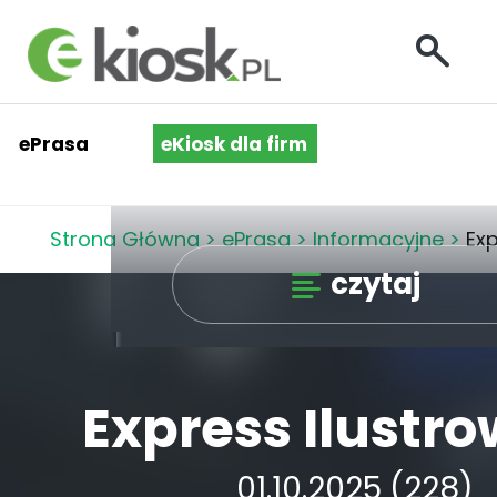
ePrasa
eKiosk dla firm
Strona Główna
>
ePrasa
>
Informacyjne
>
Exp
czytaj
Express Ilustr
01.10.2025 (228)