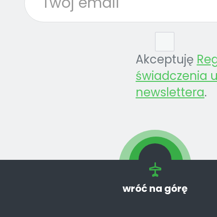
Akceptuję
Re
świadczenia u
newslettera
.
wróć na górę