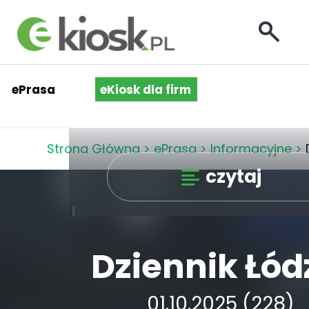
ePrasa
eKiosk dla firm
Strona Główna
>
ePrasa
>
Informacyjne
>
czytaj
Dziennik Łód
01.10.2025 (228)