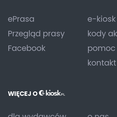
ePrasa
e-kiosk
Przegląd prasy
kody a
Facebook
pomoc
kontakt
WIĘCEJ O
dla wydawców
o nas