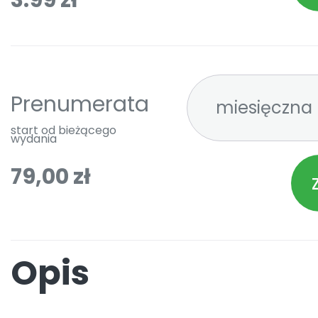
3.99 zł
Prenumerata
start od bieżącego
wydania
79,00 zł
Opis