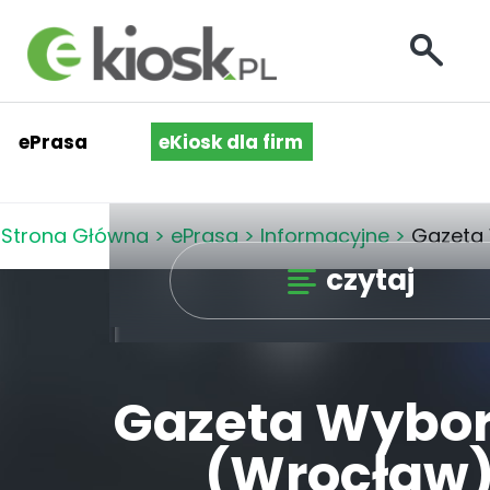
ePrasa
eKiosk dla firm
Strona Główna
>
ePrasa
>
Informacyjne
>
Gazeta
czytaj
Gazeta Wybo
(Wrocław