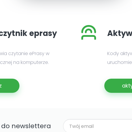
czytnik eprasy
Aktyw
iwia czytanie ePrasy w
Kody akty
nicznej na komputerze.
uruchomien
z
akt
ę do newslettera