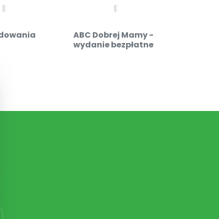
dowania
ABC Dobrej Mamy -
Admin
wydanie bezpłatne