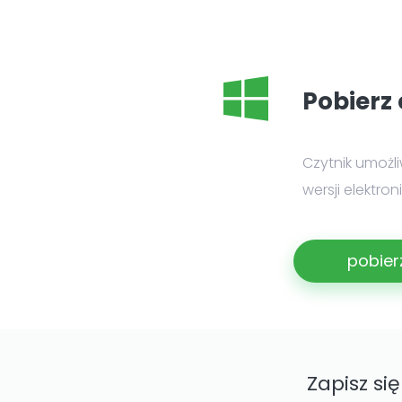
Pobierz 
Czytnik umożl
wersji elektro
pobier
Zapisz si