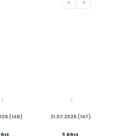
026 (148)
31.07.2026 (147)
30.07.
69zł
3.69zł
3