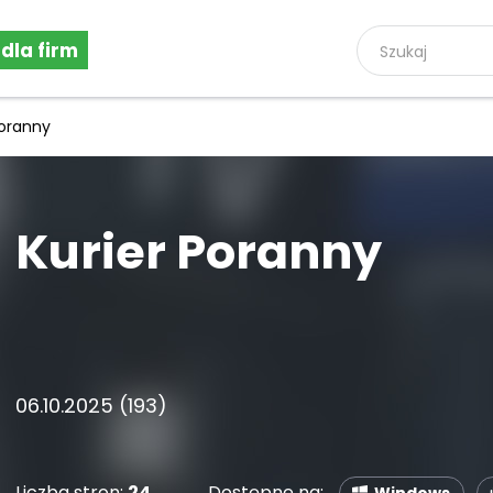
 dla firm
Poranny
Kurier Poranny
06.10.2025 (193)
Liczba stron:
24
Dostępne na: