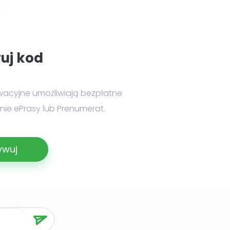
uj kod
wacyjne umożliwiają bezpłatne
ie ePrasy lub Prenumerat.
ywuj