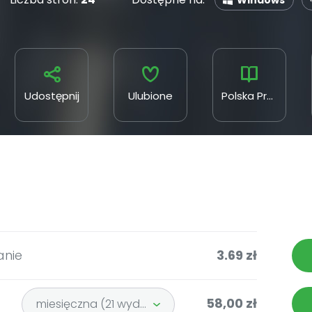
Windows
Udostępnij
Ulubione
Polska Press
anie
3.69 zł
58,00 zł
miesięczna (21 wydań)