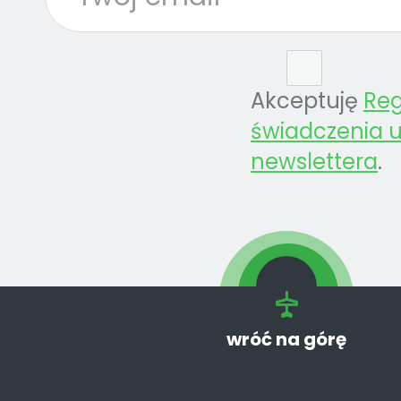
Akceptuję
Re
świadczenia u
newslettera
.
wróć na górę