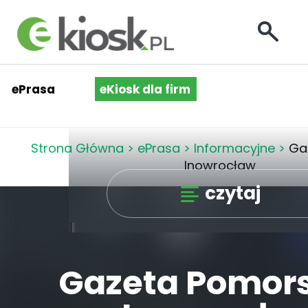
ePrasa
eKiosk dla firm
Strona Główna
>
ePrasa
>
Informacyjne
>
Ga
Inowrocław
czytaj
Gazeta Pomors